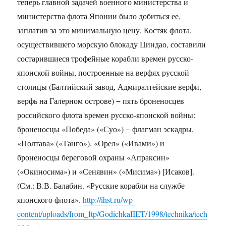
теперь главной задачей военного министерства и
министерства флота Японии было добиться ее,
заплатив за это минимальную цену. Костяк флота,
осуществившего морскую блокаду Циндао, составили
состарившиеся трофейные корабли времен русско-
японской войны, построенные на верфях русской
столицы (Балтийский завод, Адмиралтейские верфи,
верфь на Галерном острове) − пять броненосцев
российского флота времен русско-японской войны:
броненосцы «Победа» («Суо») − флагман эскадры,
«Полтава» («Танго»), «Орел» («Ивами») и
броненосцы береговой охраны «Апраксин»
(«Окиносима») и «Сенявин» («Мисима») [Исаков].
(См.: В.В. Балабин. «Русские корабли на службе
японского флота».
http://ihst.ru/wp-
content/uploads/from_ftp/GodichkaIIET/1998/technika/tech