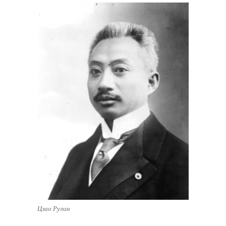
Цзао Рулин