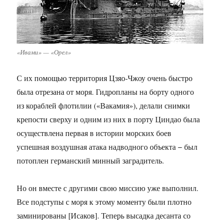
«Ивами» — «Орел»
С их помощью территория Цзяо-Чжоу очень быстро
была отрезана от моря. Гидропланы на борту одного
из кораблей флотилии («Вакамия»), делали снимки
крепости сверху и одним из них в порту Циндао была
осуществлена первая в истории морских боев
успешная воздушная атака надводного объекта − был
потоплен германский минный заградитель.
Но он вместе с другими свою миссию уже выполнил.
Все подступы с моря к этому моменту были плотно
заминированы [Исаков]. Теперь высадка десанта со