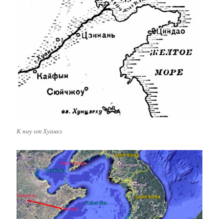
К югу от Хуанхэ