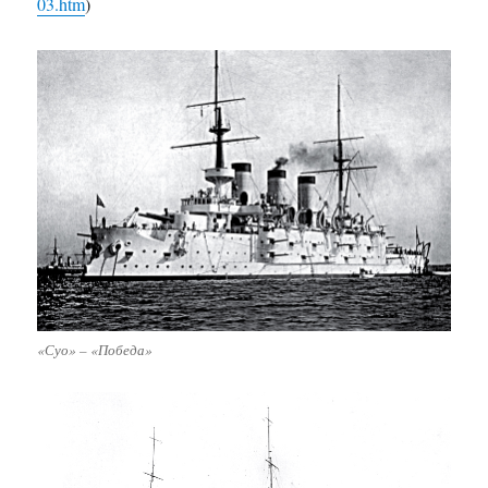
03.htm
)
«Суо» – «Победа»