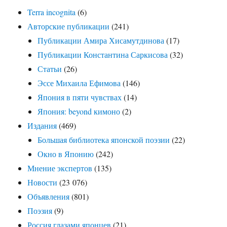
Terra incognita
(6)
Авторские публикации
(241)
Публикации Амира Хисамутдинова
(17)
Публикации Константина Саркисова
(32)
Статьи
(26)
Эссе Михаила Ефимова
(146)
Япония в пяти чувствах
(14)
Япония: beyond кимоно
(2)
Издания
(469)
Большая библиотека японской поэзии
(22)
Окно в Японию
(242)
Мнение экспертов
(135)
Новости
(23 076)
Объявления
(801)
Поэзия
(9)
Россия глазами японцев
(21)