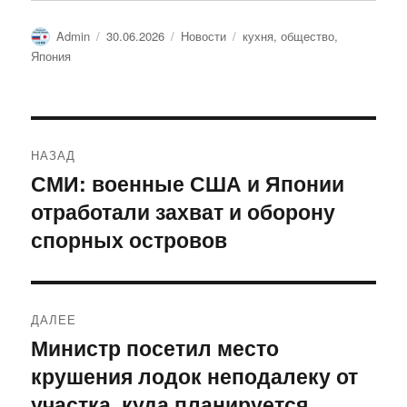
Автор
Опубликовано
Рубрики
Метки
Admin
30.06.2026
Новости
кухня
,
общество
,
Япония
Навигация
НАЗАД
по
СМИ: военные США и Японии
Предыдущая
записям
отработали захват и оборону
запись:
спорных островов
ДАЛЕЕ
Министр посетил место
Следующая
крушения лодок неподалеку от
запись:
участка, куда планируется