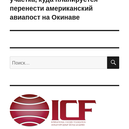
перенести американский
авиапост на Окинаве
ПО
Искать: