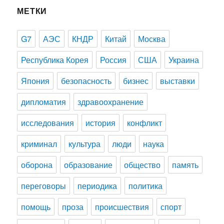
МЕТКИ
G7
АЭС
КНДР
Китай
Москва
Республика Корея
Россия
США
Украина
Япония
безопасность
бизнес
выставки
дипломатия
здравоохранение
исследования
история
конфликт
криминал
культура
люди
наука
оборона
образование
общество
память
переговоры
периодика
политика
помощь
проза
происшествия
спорт