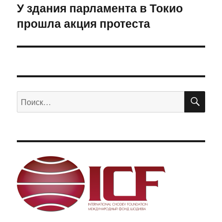
У здания парламента в Токио
Следующая
прошла акция протеста
запись:
ПО
Искать: