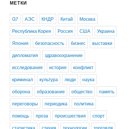
МЕТКИ
G7
АЭС
КНДР
Китай
Москва
Республика Корея
Россия
США
Украина
Япония
безопасность
бизнес
выставки
дипломатия
здравоохранение
исследования
история
конфликт
криминал
культура
люди
наука
оборона
образование
общество
память
переговоры
периодика
политика
помощь
проза
происшествия
спорт
статистика
стихия
технологии
торговля