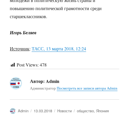
молодежи в политическую жизнь страны и
повышению политической грамотности среди
старшеклассников.
Игорь Беляев
Источник
:
ТАСС, 13 марта 2018, 12:24
Post Views:
478
Автор:
Admin
Администратор
Посмотреть все записи автора Admin
Автор
Опубликовано
Рубрики
Метки
Admin
13.03.2018
Новости
общество
,
Япония