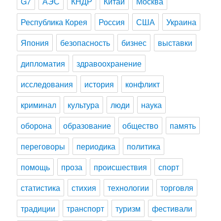
G7
АЭС
КНДР
Китай
Москва
Республика Корея
Россия
США
Украина
Япония
безопасность
бизнес
выставки
дипломатия
здравоохранение
исследования
история
конфликт
криминал
культура
люди
наука
оборона
образование
общество
память
переговоры
периодика
политика
помощь
проза
происшествия
спорт
статистика
стихия
технологии
торговля
традиции
транспорт
туризм
фестивали