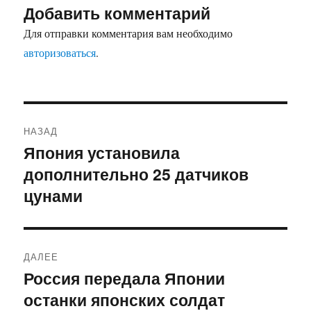
Добавить комментарий
Для отправки комментария вам необходимо
авторизоваться
.
Навигация
НАЗАД
по
Япония установила
Предыдущая
записям
дополнительно 25 датчиков
запись:
цунами
ДАЛЕЕ
Россия передала Японии
Следующая
останки японских солдат
запись: