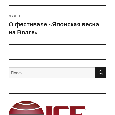
запись:
ДАЛЕЕ
О фестивале «Японская весна
Следующая
на Волге»
запись:
ПО
Искать: