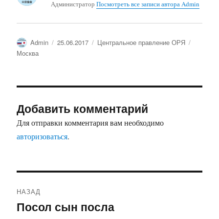
Администратор
Посмотреть все записи автора Admin
Автор
Опубликовано
Рубрики
Метки
Admin
25.06.2017
Центральное правление ОРЯ
Москва
Добавить комментарий
Для отправки комментария вам необходимо
авторизоваться
.
Навигация
НАЗАД
по
Посол сын посла
Предыдущая
записям