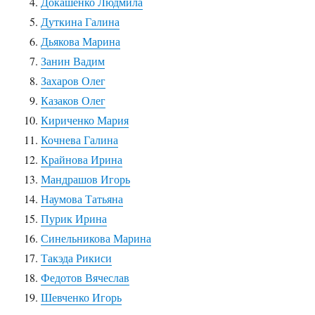
Докашенко Людмила
Дуткина Галина
Дьякова Марина
Занин Вадим
Захаров Олег
Казаков Олег
Кириченко Мария
Кочнева Галина
Крайнова Ирина
Мандрашов Игорь
Наумова Татьяна
Пурик Ирина
Синельникова Марина
Такэда Рикиси
Федотов Вячеслав
Шевченко Игорь